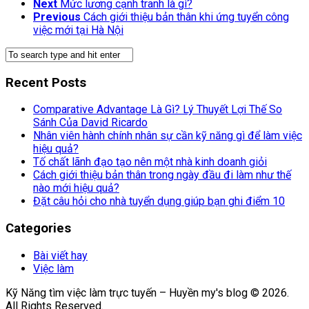
Next
Mức lương cạnh tranh là gì?
Previous
Cách giới thiệu bản thân khi ứng tuyển công
việc mới tại Hà Nội
Recent Posts
Comparative Advantage Là Gì? Lý Thuyết Lợi Thế So
Sánh Của David Ricardo
Nhân viên hành chính nhân sự cần kỹ năng gì để làm việc
hiệu quả?
Tố chất lãnh đạo tạo nên một nhà kinh doanh giỏi
Cách giới thiệu bản thân trong ngày đầu đi làm như thế
nào mới hiệu quả?
Đặt câu hỏi cho nhà tuyển dụng giúp bạn ghi điểm 10
Categories
Bài viết hay
Việc làm
Kỹ Năng tìm việc làm trực tuyến – Huyền my's blog © 2026.
All Rights Reserved.